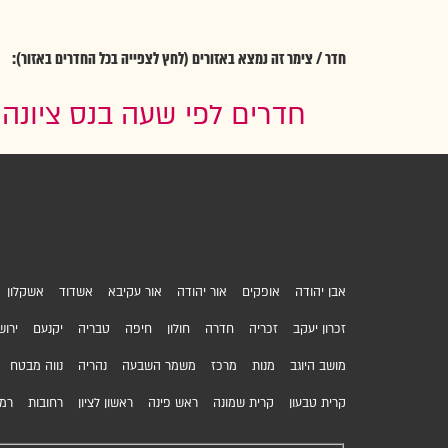
חדר / צימר זה נמצא באזורים (לחץ לצפייה בכל החדרים באזור):
חדרים לפי שעה בנס ציונה
אבן יהודה
אופקים
אור יהודה
אור עקיבא
אשדוד
אשקלון
זכרון יעקב
זכריה
חדרה
חולון
חיפה
טבריה
יקנעם
ירוש
מושב היוגב
מנות
מרכז
משמר השבעה
נהריה
נווה מבטח
קרית טבעון
קרית שמונה
ראש פינה
ראשון לציון
רחובות
רמת