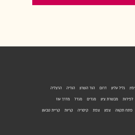
מין
גליל עליון
דרום
הוד השרון
הודיה
הרצליה
לפידות
מבשרת ציון
מגדים
מגדל
מדרך עוז
פתח תקווה
צפון
צפת
קיסריה
קריות
קריית טבעון