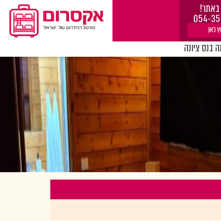
באתר!
054-35
ץ כאן
 בנס ציונה