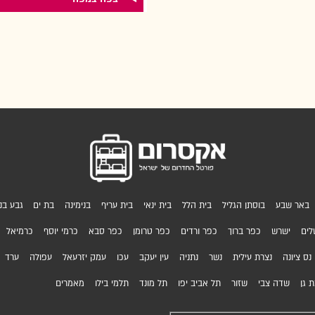
באר שבע
בוסתן הגליל
בית הלל
בית ינאי
בית עריף
בנימינה
בת ים
גבע בני
לים
ישרש
כפר ברוך
כפר ורדים
כפר טרומן
כפר סבא
כרמי יוסף
כרמיאל
נס ציונה
נצרת עילית
נשר
נתניה
עין יעקב
עכו
עמק יזרעאל
עפולה
ערד
 גן
שדה צבי
שזור
תל אביב יפו
תל מונד
תלמי בילו
מאמרים