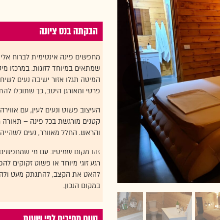
הבקתה בנס ציונה
מחפשים פינה אינטימית לברוח אליה
שמתאים במיוחד לזוגות. במרכזו מיט
המיטה תגלו אזור ישיבה נעים לשיחו
פרטי ומאורגן היטב, כך שתוכלו להת
העיצוב פשוט ונעים לעין, עם אווי
קטנים מורגשת בכל פינה – תאורה ר
והראש. החלל מאוורר, נעים לשהייה 
זהו מקום שמיטיב עם מי שמחפשים ש
רגע זוגי מיוחד או פשוט זקוקים ל
להאט את הקצב, להתנתק מעט ולהתח
במקום הנכון.
טווח מחירים לפי שעות