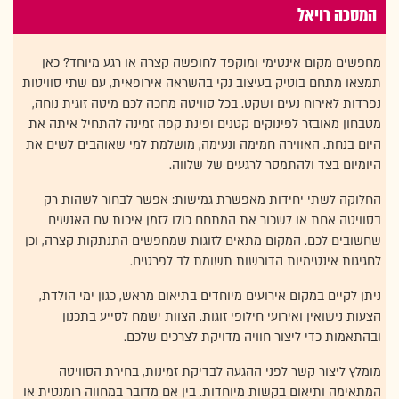
המסכה רויאל
מחפשים מקום אינטימי ומוקפד לחופשה קצרה או רגע מיוחד? כאן
תמצאו מתחם בוטיק בעיצוב נקי בהשראה אירופאית, עם שתי סוויטות
נפרדות לאירוח נעים ושקט. בכל סוויטה מחכה לכם מיטה זוגית נוחה,
מטבחון מאובזר לפינוקים קטנים ופינת קפה זמינה להתחיל איתה את
היום בנחת. האווירה חמימה ונעימה, מושלמת למי שאוהבים לשים את
היומיום בצד ולהתמסר לרגעים של שלווה.
החלוקה לשתי יחידות מאפשרת גמישות: אפשר לבחור לשהות רק
בסוויטה אחת או לשכור את המתחם כולו לזמן איכות עם האנשים
שחשובים לכם. המקום מתאים לזוגות שמחפשים התנתקות קצרה, וכן
לחגיגות אינטימיות הדורשות תשומת לב לפרטים.
ניתן לקיים במקום אירועים מיוחדים בתיאום מראש, כגון ימי הולדת,
הצעות נישואין ואירועי חילופי זוגות. הצוות ישמח לסייע בתכנון
ובהתאמות כדי ליצור חוויה מדויקת לצרכים שלכם.
מומלץ ליצור קשר לפני ההגעה לבדיקת זמינות, בחירת הסוויטה
המתאימה ותיאום בקשות מיוחדות. בין אם מדובר במחווה רומנטית או