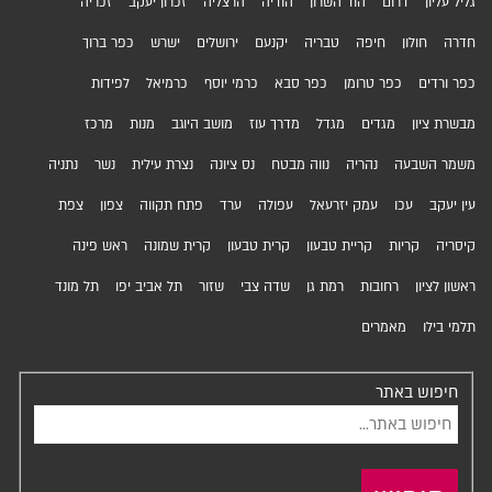
גליל עליון
דרום
הוד השרון
הודיה
הרצליה
זכרון יעקב
זכריה
חדרה
חולון
חיפה
טבריה
יקנעם
ירושלים
ישרש
כפר ברוך
כפר ורדים
כפר טרומן
כפר סבא
כרמי יוסף
כרמיאל
לפידות
מבשרת ציון
מגדים
מגדל
מדרך עוז
מושב היוגב
מנות
מרכז
משמר השבעה
נהריה
נווה מבטח
נס ציונה
נצרת עילית
נשר
נתניה
עין יעקב
עכו
עמק יזרעאל
עפולה
ערד
פתח תקווה
צפון
צפת
קיסריה
קריות
קריית טבעון
קרית טבעון
קרית שמונה
ראש פינה
ראשון לציון
רחובות
רמת גן
שדה צבי
שזור
תל אביב יפו
תל מונד
תלמי בילו
מאמרים
חיפוש באתר