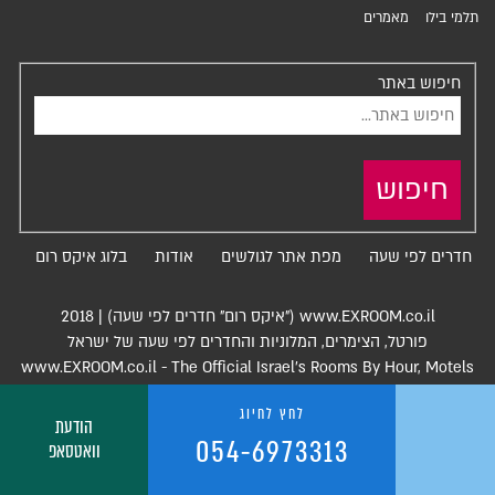
תלמי בילו
מאמרים
חיפוש באתר
חיפוש
חדרים לפי שעה
מפת אתר לגולשים
אודות
בלוג איקס רום
www.EXROOM.co.il ("איקס רום" חדרים לפי שעה)
|
2018
פורטל, הצימרים, המלוניות וה
חדרים לפי שעה
של ישראל
www.EXROOM.co.il - The Official Israel's
Rooms By Hour
, Motels
and B&B Directory
הודעת
054-6973313
וואטסאפ