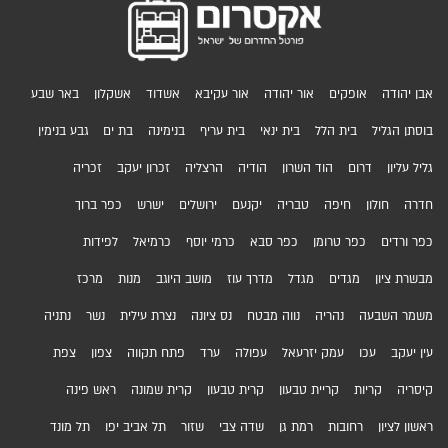
אבן יהודה
אופקים
אור יהודה
אור עקיבא
אשדוד
אשקלון
באר שבע
בוסתן הגליל
בית הלל
בית ינאי
בית עריף
בנימינה
בת ים
גבע בנימין
גליל עליון
דרום
הוד השרון
הודיה
הרצליה
זכרון יעקב
זכריה
חדרה
חולון
חיפה
טבריה
יקנעם
ירושלים
ישרש
כפר ברוך
כפר ורדים
כפר טרומן
כפר סבא
כרמי יוסף
כרמיאל
לפידות
מבשרת ציון
מגדים
מגדל
מדרך עוז
מושב היוגב
מנות
מרכז
משמר השבעה
נהריה
נווה מבטח
נס ציונה
נצרת עילית
נשר
נתניה
עין יעקב
עכו
עמק יזרעאל
עפולה
ערד
פתח תקווה
צפון
צפת
קיסריה
קריות
קריית טבעון
קרית טבעון
קרית שמונה
ראש פינה
ראשון לציון
רחובות
רמת גן
שדה צבי
שזור
תל אביב יפו
תל מונד