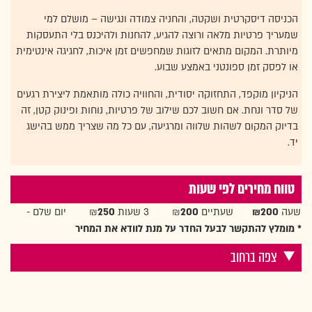
הכניסה דיסקרטית ושקטה, והחניה צמודה ונגישה – מושלם למי
שמעריך פרטיות מלאה ורוצה להגיע, להחנות ולהיכנס בלי התעסקות
מיותרת. המקום מתאים לזוגות שמחפשים זמן איכות, לחגיגה אינטימית
או לפסק זמן ספונטני באמצע שבוע.
הניקיון מוקפד, התחזוקה יסודית, והחוויה כולה מותאמת ליצירת רגעים
של סדר ונחת. אם חשוב לכם שילוב של פרטיות, נוחות ופינוק קטן, זה
בדיוק המקום לשהות שלווה ומרגיעה, עם כל מה שצריך ממש בהישג
יד.
טווח מחירים לפי שעות
שעה
₪200
שעתיים ₪
200
3 שעות ₪
250
יום שלם -
* מומלץ להתקשר לבעל החדר על מנת לוודא את המחיר
צפה ברחוב