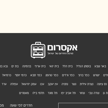
באר שבע
בוסתן הגליל
בית הלל
בית ינאי
בית עריף
בנימינה
בת ים
גבע בני
לים
ישרש
כפר ברוך
כפר ורדים
כפר טרומן
כפר סבא
כרמי יוסף
כרמיאל
נס ציונה
נצרת עילית
נשר
נתניה
עין יעקב
עכו
עמק יזרעאל
עפולה
ערד
 גן
שדה צבי
שזור
תל אביב יפו
תל מונד
תלמי בילו
מאמרים
חדרים לפי שעה
מפת