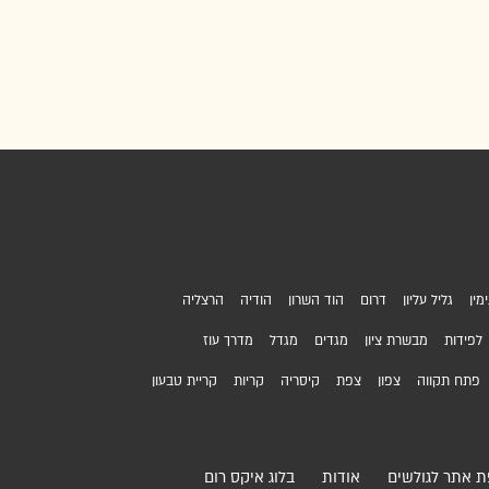
מין
גליל עליון
דרום
הוד השרון
הודיה
הרצליה
לפידות
מבשרת ציון
מגדים
מגדל
מדרך עוז
פתח תקווה
צפון
צפת
קיסריה
קריות
קריית טבעון
 אתר לגולשים
אודות
בלוג איקס רום