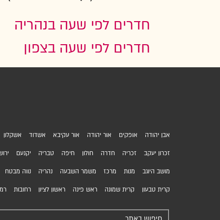
חדרים לפי שעה בנהריה
חדרים לפי שעה בצפון
אבן יהודה
אופקים
אור יהודה
אור עקיבא
אשדוד
אשקלון
זכרון יעקב
זכריה
חדרה
חולון
חיפה
טבריה
יקנעם
ירוש
מושב היוגב
מנות
מרכז
משמר השבעה
נהריה
נווה מבטח
קרית טבעון
קרית שמונה
ראש פינה
ראשון לציון
רחובות
רמת
חיפוש באתר