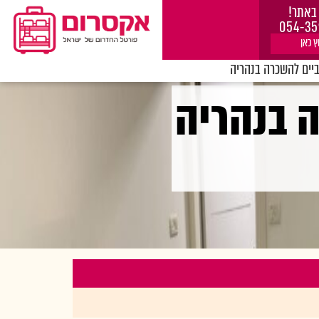
באתר!
054-35
ץ כאן
יים להשכרה בנהריה
 בנהריה