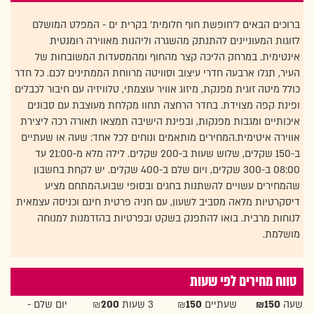
ברוכים הבאים ל'חופשת חוף חלומית' בקרית ים - המפלט המושלם
לזוגות המעוניינים להתנתק מהשגרה וליהנות מאווירה רומנטית
אינטימית. במרחק הליכה קצר מהחוף ומהמסעדות המשובחות של
העיר, תגלו ארבעה חדרי עיצוב וסוויטה מרווחת הממתינים לכם. כל חדר
כולל מיטה זוגית מפנקת, מיזוג אוויר עוצמתי, טלוויזיה עם חיבור לכבלים
ופינת קפה מצוידת. בחדר הרחצה תחוו מקלחת מעוצבת עם סבונים
איכותיים ומגבות מפנקות, ובפינת הישיבה תמצאו תאורה רכה ליצירת
אווירה איטימית.המחירים מותאמים ונוחים לכל אחד: שעה או שעתיים
ב-150 שקלים, שלוש שעות ב-200 שקלים. לילה מלא מ-21:00 עד
08:00 ב-300 שקלים, ויום שלם ב-400 שקלים. יש לקחת בחשבון
שהמחירים עשויים להשתנות בחגים ובסופי שבוע.המתחם מציע
דיסקרטיות מלאה מסביב לשעון, עם חניה פרטית חינם וכניסה עצמאית
לנוחות מרבית. בואו להתפנק בשקט ובפרטיות בהזדמנות למנוחה
מושלמת.
טווח מחירים לפי שעות
שעה
₪150
שעתיים ₪
150
3 שעות ₪
200
יום שלם -