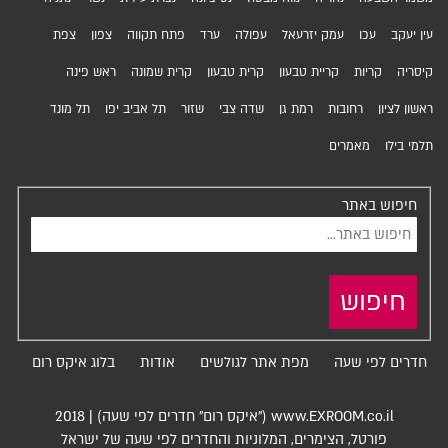
עין יעקב
עכו
עמק יזרעאל
עפולה
ערד
פתח תקווה
צפון
צפת
קיסריה
קריות
קריית טבעון
קרית טבעון
קרית שמונה
ראש פינה
ראשון לציון
רחובות
רמת גן
שדה צבי
שזור
תל אביב יפו
תל מונד
תלמי בילו
מאמרים
חיפוש באתר
חיפוש
חדרים לפי שעה
מפת אתר לגולשים
אודות
בלוג איקס רום
www.EXROOM.co.il ("איקס רום" חדרים לפי שעה)
|
2018
פורטל, הצימרים, המלוניות וה
חדרים לפי שעה
של ישראל