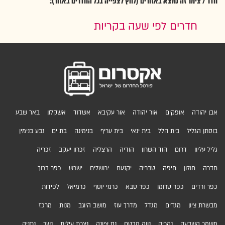
חדר / צימר זה נמצא באזורים (לחץ לצפייה בכל החדרים באזור):
חדרים לפי שעה בקריות
אבן יהודה
אופקים
אור יהודה
אור עקיבא
אשדוד
אשקלון
באר שבע
בוסתן הגליל
בית הלל
בית ינאי
בית עריף
בנימינה
בת ים
גבע בנימין
גליל עליון
דרום
הוד השרון
הודיה
הרצליה
זכרון יעקב
זכריה
חדרה
חולון
חיפה
טבריה
יקנעם
ירושלים
ישרש
כפר ברוך
כפר ורדים
כפר טרומן
כפר סבא
כרמי יוסף
כרמיאל
לפידות
מבשרת ציון
מגדים
מגדל
מדרך עוז
מושב היוגב
מנות
מרכז
משמר השבעה
נהריה
נווה מבטח
נס ציונה
נצרת עילית
נשר
נתניה