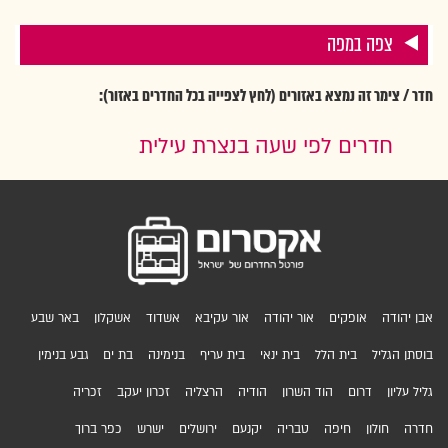
צפה במפה
חדר / צימר זה נמצא באזורים (לחץ לצפייה בכל החדרים באזור):
חדרים לפי שעה בנצרת עילית
אבן יהודה
אופקים
אור יהודה
אור עקיבא
אשדוד
אשקלון
באר שבע
בוסתן הגליל
בית הלל
בית ינאי
בית עריף
בנימינה
בת ים
גבע בנימין
גליל עליון
דרום
הוד השרון
הודיה
הרצליה
זכרון יעקב
זכריה
חדרה
חולון
חיפה
טבריה
יקנעם
ירושלים
ישרש
כפר ברוך