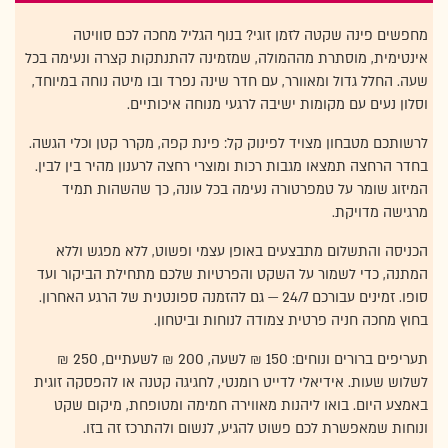
מחפשים פינה שקטה לזמן זוגי? בנוף הגליל מחכה לכם סוויטה
אינטימית, מוסתרת מההמולה, שמזמינה להתנתקות קצרה ונעימה בכל
שעה. החלל גדול ומאוורר, עם חדר שינה נפרד ובו מיטה נוחה במיוחד,
וסלון נעים עם מקומות ישיבה לרגעי מנוחה איכותיים.
לרשותכם מטבחון מצויד לפינוק קל: פינת קפה, מקרר קטן וכלי הגשה.
בחדר הרחצה תמצאו מגבות רכות ומוצרי רחצה לרענון מהיר בין לבין.
המיזוג שומר על טמפרטורה נעימה בכל עונה, כך שהשהות תמיד
מרגישה מדויקת.
הכניסה והתשלום מתבצעים באופן עצמי ופשוט, ללא מפגש וללא
המתנה, כדי לשמור על השקט והפרטיות שלכם מתחילת הביקור ועד
סופו. זמינים עבורכם 24/7 — גם להזמנה ספונטנית של הרגע האחרון.
בחוץ מחכה חניה פרטית צמודה לנוחות וביטחון.
תעריפים ברורים ונוחים: 150 ₪ לשעה, 200 ₪ לשעתיים, 250 ₪
לשלוש שעות. אידיאלי לדייט רומנטי, לחגיגה קטנה או להפסקה זוגית
באמצע היום. בואו ליהנות מאווירה חמימה ומטופחת, מיקום שקט
ונוחות שמאפשרת לכם פשוט להגיע, לנשום ולהתרכז זה בזו.