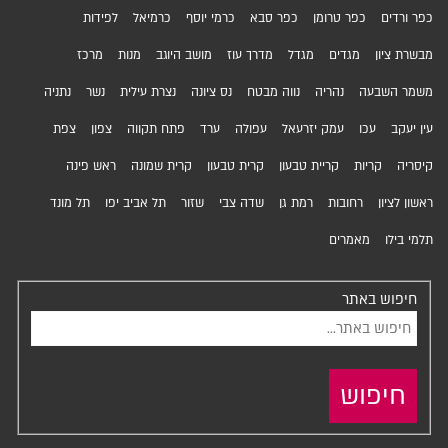
כפר ורדים
כפר טרומן
כפר סבא
כרמי יוסף
כרמיאל
לפידות
מבשרת ציון
מגדים
מגדל
מדרך עוז
מושב היוגב
מנות
מרכז
משמר השבעה
נהריה
נווה מבטח
נס ציונה
נצרת עילית
נשר
נתניה
עין יעקב
עכו
עמק יזרעאל
עפולה
ערד
פתח תקווה
צפון
צפת
קיסריה
קריות
קריית טבעון
קרית טבעון
קרית שמונה
ראש פינה
ראשון לציון
רחובות
רמת גן
שדה צבי
שזור
תל אביב יפו
תל מונד
תלמי בילו
מאמרים
חיפוש באתר
חיפוש