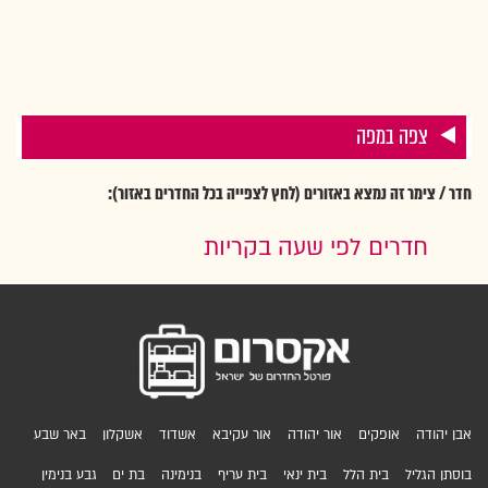
צפה במפה
חדר / צימר זה נמצא באזורים (לחץ לצפייה בכל החדרים באזור):
חדרים לפי שעה בקריות
אבן יהודה
אופקים
אור יהודה
אור עקיבא
אשדוד
אשקלון
באר שבע
בוסתן הגליל
בית הלל
בית ינאי
בית עריף
בנימינה
בת ים
גבע בנימין