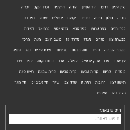
גליל עליון
דרום
הוד השרון
הודיה
הרצליה
זכרון יעקב
זכריה
חדרה
חולון
חיפה
טבריה
יקנעם
ירושלים
ישרש
כפר ברוך
כפר ורדים
כפר טרומן
כפר סבא
כרמי יוסף
כרמיאל
לפידות
מבשרת ציון
מגדים
מגדל
מדרך עוז
מושב היוגב
מנות
מרכז
משמר השבעה
נהריה
נווה מבטח
נס ציונה
נצרת עילית
נשר
נתניה
עין יעקב
עכו
עמק יזרעאל
עפולה
ערד
פתח תקווה
צפון
צפת
קיסריה
קריות
קריית טבעון
קרית טבעון
קרית שמונה
ראש פינה
ראשון לציון
רחובות
רמת גן
שדה צבי
שזור
תל אביב יפו
תל מונד
תלמי בילו
מאמרים
חיפוש באתר