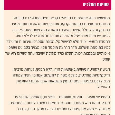
סוויטת המלכים
מחפשים פינה אינטימית בחיפה? בקריית חיים מחכה לכם סוויטה
מרווחת ומטופחת בקומת הקרקע, עם פרטיות מלאה ונוחות של עיר
במרחק נגיעה. חלל השינה מעוצב בתאורה רכה שמחמיאה לאווירה
זוגית, יש מיזוג אוויר יעיל וטלוויזיה עם מבחר ערוצים לבילוי רגוע.
במטבח תמצאו ציוד מלא לבישול קל, מכונת אספרסו איכותית ומיני־בר
זמין בתוספת תשלום. חדר הרחצה מוקפד ונקי, מצויד בסבונים ושמפו
איכותיים ובמגבות רכות. הסלון כולל מערכת ישיבה נוחה לשלוק רגע של
שקט.
הגישה לסוויטה נעשית באמצעות קודן, ללא מפגש, לנוחות מרבית
ודיסקרטיות מוחלטת, כולל אפשרות לתשלום אנונימי. חניה צמודה
מחכה לכם בכניסה, וניתן להזמין משקאות אלכוהוליים להשלמת
האווירה.
המחירים: שעה – 200 ₪, שעתיים – 250 ₪, ובאמצע השבוע עד
16:00 תיהנו מ-4 שעות ב-300 ₪. מתאים במיוחד לזוגות שמחפשים
אירוח לפי שעה או הפסקה רומנטית קצרה במהלך היום, עם כל
הפינוקים במרחק יד.