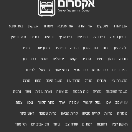
אבן יהודה
אופקים
אור יהודה
אור עקיבא
אשדוד
אשקלון
באר שבע
בוסתן הגליל
בית הלל
בית ינאי
בית עריף
בנימינה
בת ים
גבע בנימין
גליל עליון
דרום
הוד השרון
הודיה
הרצליה
זכרון יעקב
זכריה
חדרה
חולון
חיפה
טבריה
יקנעם
ירושלים
ישרש
כפר ברוך
כפר ורדים
כפר טרומן
כפר סבא
כרמי יוסף
כרמיאל
לפידות
מבשרת ציון
מגדים
מגדל
מדרך עוז
מושב היוגב
מנות
מרכז
משמר השבעה
נהריה
נווה מבטח
נס ציונה
נצרת עילית
נשר
נתניה
עין יעקב
עכו
עמק יזרעאל
עפולה
ערד
פתח תקווה
צפון
צפת
קיסריה
קריות
קריית טבעון
קרית טבעון
קרית שמונה
ראש פינה
ראשון לציון
רחובות
רמת גן
שדה צבי
שזור
תל אביב יפו
תל מונד