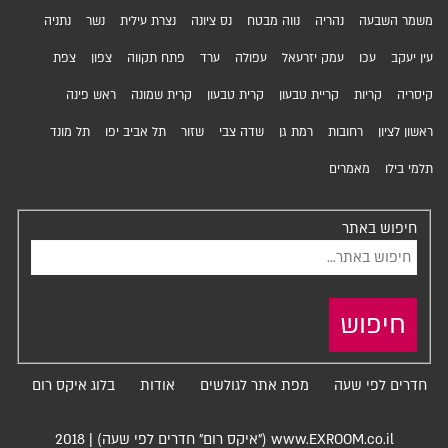
משמר השבעה
נהריה
נווה מבטח
נס ציונה
נצרת עילית
נשר
נתניה
עין יעקב
עכו
עמק יזרעאל
עפולה
ערד
פתח תקווה
צפון
צפת
קיסריה
קריות
קריית טבעון
קרית טבעון
קרית שמונה
ראש פינה
ראשון לציון
רחובות
רמת גן
שדה צבי
שזור
תל אביב יפו
תל מונד
תלמי בילו
מאמרים
חיפוש באתר
חיפוש
חדרים לפי שעה
מפת אתר לגולשים
אודות
בלוג איקס רום
www.EXROOM.co.il ("איקס רום" חדרים לפי שעה)
|
2018