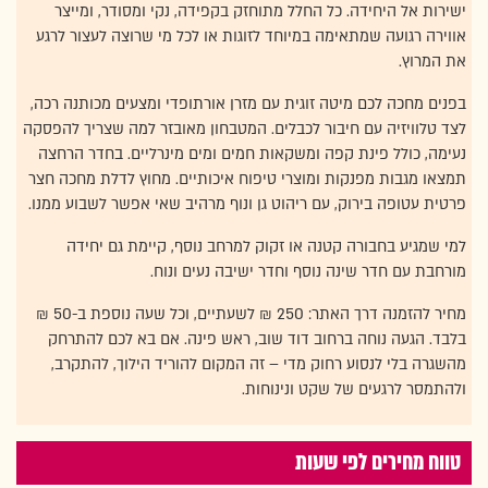
ישירות אל היחידה. כל החלל מתוחזק בקפידה, נקי ומסודר, ומייצר
אווירה רגועה שמתאימה במיוחד לזוגות או לכל מי שרוצה לעצור לרגע
את המרוץ.
בפנים מחכה לכם מיטה זוגית עם מזרן אורתופדי ומצעים מכותנה רכה,
לצד טלוויזיה עם חיבור לכבלים. המטבחון מאובזר למה שצריך להפסקה
נעימה, כולל פינת קפה ומשקאות חמים ומים מינרליים. בחדר הרחצה
תמצאו מגבות מפנקות ומוצרי טיפוח איכותיים. מחוץ לדלת מחכה חצר
פרטית עטופה בירוק, עם ריהוט גן ונוף מרהיב שאי אפשר לשבוע ממנו.
למי שמגיע בחבורה קטנה או זקוק למרחב נוסף, קיימת גם יחידה
מורחבת עם חדר שינה נוסף וחדר ישיבה נעים ונוח.
מחיר להזמנה דרך האתר: 250 ₪ לשעתיים, וכל שעה נוספת ב-50 ₪
בלבד. הגעה נוחה ברחוב דוד שוב, ראש פינה. אם בא לכם להתרחק
מהשגרה בלי לנסוע רחוק מדי – זה המקום להוריד הילוך, להתקרב,
ולהתמסר לרגעים של שקט ונינוחות.
טווח מחירים לפי שעות