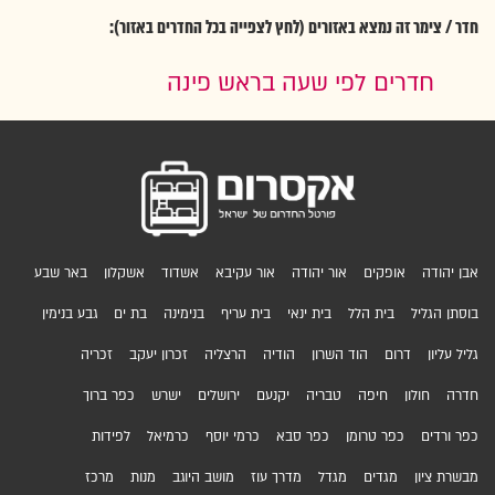
חדר / צימר זה נמצא באזורים (לחץ לצפייה בכל החדרים באזור):
חדרים לפי שעה בראש פינה
אבן יהודה
אופקים
אור יהודה
אור עקיבא
אשדוד
אשקלון
באר שבע
בוסתן הגליל
בית הלל
בית ינאי
בית עריף
בנימינה
בת ים
גבע בנימין
גליל עליון
דרום
הוד השרון
הודיה
הרצליה
זכרון יעקב
זכריה
חדרה
חולון
חיפה
טבריה
יקנעם
ירושלים
ישרש
כפר ברוך
כפר ורדים
כפר טרומן
כפר סבא
כרמי יוסף
כרמיאל
לפידות
מבשרת ציון
מגדים
מגדל
מדרך עוז
מושב היוגב
מנות
מרכז