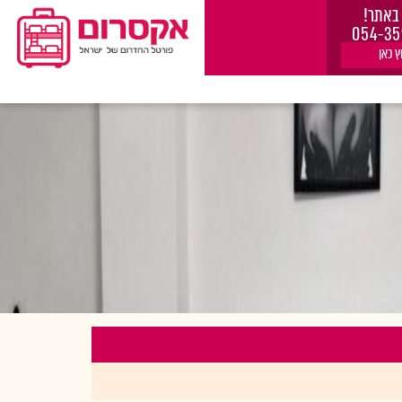
באתר!
054-35
ץ כאן