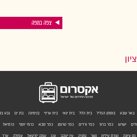
צפה במפה
ון
באר שבע
בוסתן הגליל
בית הלל
בית ינאי
בית עריף
בנימינה
בת ים
גבע בני
לים
ישרש
כפר ברוך
כפר ורדים
כפר טרומן
כפר סבא
כרמי יוסף
כרמיאל
נס ציונה
נצרת עילית
נשר
נתניה
עין יעקב
עכו
עמק יזרעאל
עפולה
ערד