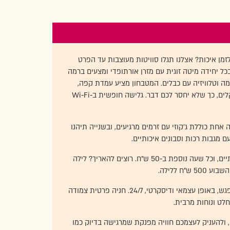
מן איכות? אצלנו תגלו סוויטות מעוצבות עד הפרט
בכל יחידה מיטה זוגית עם מזרן אורתופדי ומצעים ברמה
מה וטלוויזיה עם כבלים. המטבחון מציע עמדת קפה,
קומקום ומיני־בר מצויד במשקאות קלים, כך שלא יחסר לכם דבר. גלישה חופשית ב‑Wi‑Fi
אחת כוללת ג’קוזי עם זרמים מרגיעים, ובשנייה תיהנו
מגבות רכות וסבונים איכותיים.
המחירון שקוף ונוח: 200 ש"ח לשעתיים, וכל שעה נוספת ב‑50 ש"ח. רוצים להאריך? לילה
הכניסה והתשלום מתבצעים ללא מפגש, באופן עצמאי ודיסקרטי, 24/7. חניה פרטית צמודה
ט ונוחות מרבית.
, ולהעניק לעצמכם חוויה מפנקת שמרגישה בדיוק כמו