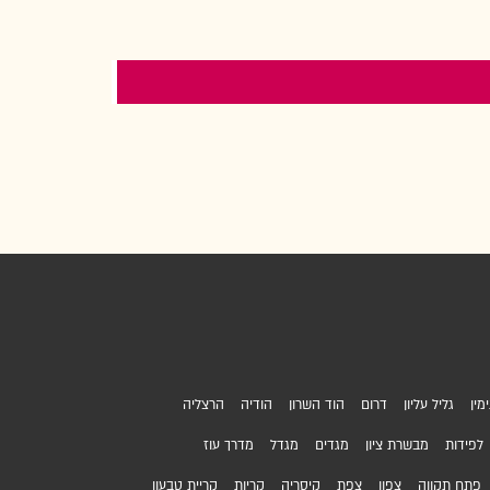
מין
גליל עליון
דרום
הוד השרון
הודיה
הרצליה
לפידות
מבשרת ציון
מגדים
מגדל
מדרך עוז
פתח תקווה
צפון
צפת
קיסריה
קריות
קריית טבעון