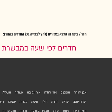
חדר / צימר זה נמצא באזורים (לחץ לצפייה בכל החדרים באזור):
חדרים לפי שעה במבשרת צי
אבן יהודה
אופקים
אור יהודה
אור עקיבא
אשדוד
אשקלון
זכרון יעקב
זכריה
חדרה
חולון
חיפה
טבריה
יקנעם
ירוש
מושב היוגב
מנות
מרכז
משמר השבעה
נהריה
נווה מבטח