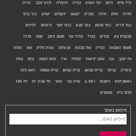
גליל עליון
דרום
הוד השרון
הודיה
הרצליה
זכרון יעקב
זכריה
חדרה
חולון
חיפה
טבריה
יקנעם
ירושלים
ישרש
כפר ברוך
כפר ורדים
כפר טרומן
כפר סבא
כרמי יוסף
כרמיאל
לפידות
מבשרת ציון
מגדים
מגדל
מדרך עוז
מושב היוגב
מנות
מרכז
משמר השבעה
נהריה
נווה מבטח
נס ציונה
נצרת עילית
נשר
נתניה
עין יעקב
עכו
עמק יזרעאל
עפולה
ערד
פתח תקווה
צפון
צפת
קיסריה
קריות
קריית טבעון
קרית טבעון
קרית שמונה
ראש פינה
ראשון לציון
רחובות
רמת גן
שדה צבי
שזור
תל אביב יפו
תל מונד
תלמי בילו
מאמרים
חיפוש באתר