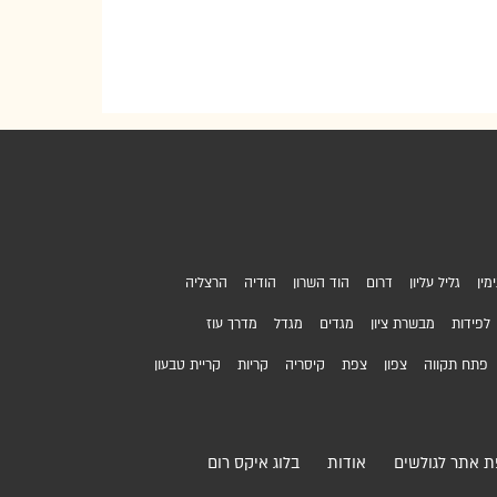
מין
גליל עליון
דרום
הוד השרון
הודיה
הרצליה
לפידות
מבשרת ציון
מגדים
מגדל
מדרך עוז
פתח תקווה
צפון
צפת
קיסריה
קריות
קריית טבעון
 אתר לגולשים
אודות
בלוג איקס רום