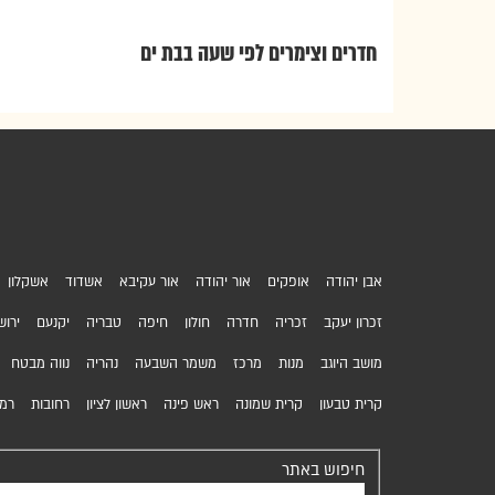
שעה
שעה
שעה
שעה
ב
ב
ב
ב
חדרים וצימרים לפי שעה בבת ים
אבן יהודה
אופקים
אור יהודה
אור עקיבא
אשדוד
אשקלון
זכרון יעקב
זכריה
חדרה
חולון
חיפה
טבריה
יקנעם
ירוש
מושב היוגב
מנות
מרכז
משמר השבעה
נהריה
נווה מבטח
קרית טבעון
קרית שמונה
ראש פינה
ראשון לציון
רחובות
רמת
חיפוש באתר