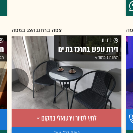
פה
צפה ברחוב
הצג במפה
בת ים
דירת נופש במרכז בת ים
חד
תמונה 1 מתוך 4
תמונה 
לחץ לסיור וירטואלי במקום »