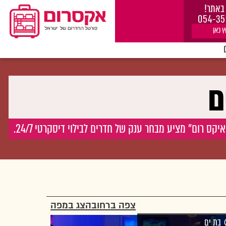
באתר!
054-35
ץ כאן
ם
 רום" מציע מבחר ענק של חדרים לבילוי דיסקרטי 24/7.
צפה ברחוב
הצג במפה
בת ים