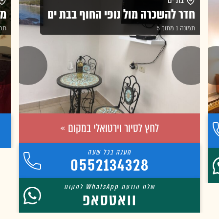
בת ים
חדר להשכרה מול נופי החוף בבת ים
מפ
תמונה 1 מתוך 5
תמונה 
לחץ לסיור וירטואלי במקום »
0552134328
וואטסאפ