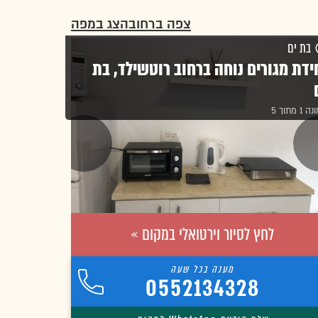
צפה ברחוב
הצג במפה
בת ים
ידת מגורים נוחה ברחוב רוטשילד, בת
1 מתוך 5
לחץ לסיור וירטואלי במקום »
0552134328