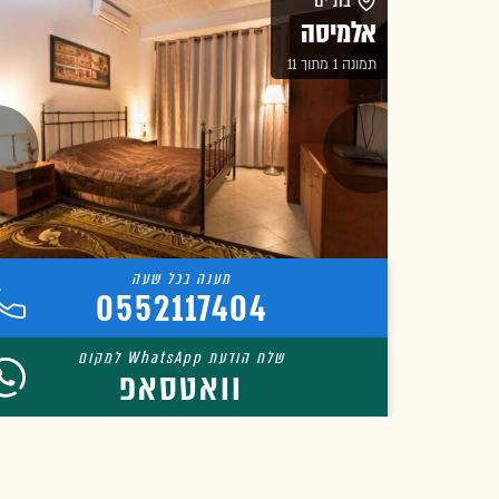
בת ים
אלמיסה
תמונה 1 מתוך 11
0552117404
וואטסאפ