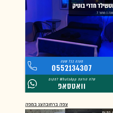
טשילד חדרי בוטיק
1 מתוך 7
0552134307
וואטסאפ
צפה ברחוב
הצג במפה