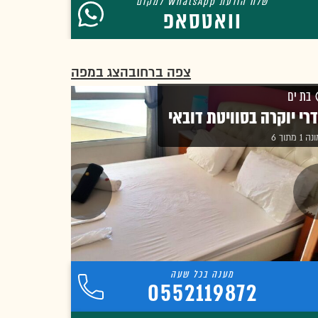
וואטסאפ
צפה ברחוב
הצג במפה
בת ים
רי יוקרה בסוויטת דובאי
1 מתוך 6
0552119872