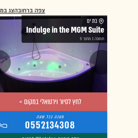
צפה ברחוב
הצג במ
בת ים
Indulge in the MGM Suite
תמונה 1 מתוך 5
לחץ לסיור וירטואלי במקום »
0552134308