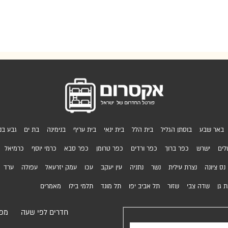
באר שבע
בוסתן הגליל
בית הלל
בית ינאי
בית עריף
בנימינה
בת ים
גבע בני
לים
ישרש
כפר ברוך
כפר ורדים
כפר טרומן
כפר סבא
כרמי יוסף
כרמיאל
נס ציונה
נצרת עילית
נשר
נתניה
עין יעקב
עכו
עמק יזרעאל
עפולה
ערד
 גן
שדה צבי
שזור
תל אביב יפו
תל מונד
תלמי בילו
מאמרים
חדרים לפי שעה
מפת