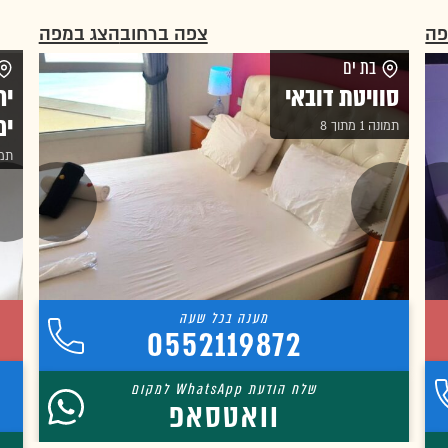
פה
צפה ברחוב
הצג במפה
בת ים
סוויטת דובאי
יח
ים
תמונה 1 מתוך 8
תמונה 
0552119872
וואטסאפ