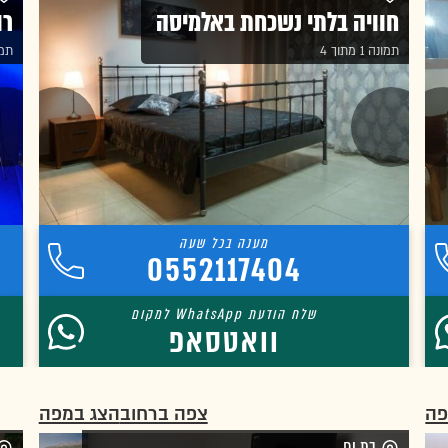
חוויה בלתי נשכחת באלמיסה
רו
תמונה 1 מתוך 4
תמונה 
0552117404
וואטסאפ
פה
צפה ברחוב
הצג במפה