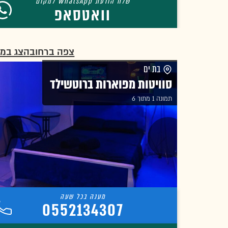
וואטסאפ
צפה ברחוב
הצג במ
בת ים
סוויטות מפוארות ברוטשילד
תמונה 1 מתוך 6
0552134307