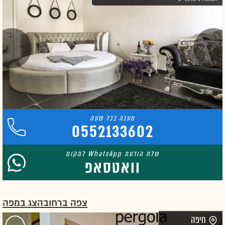
0552133602
וואטסאפ
צפה ברחוב
הצג במפה
חיפה