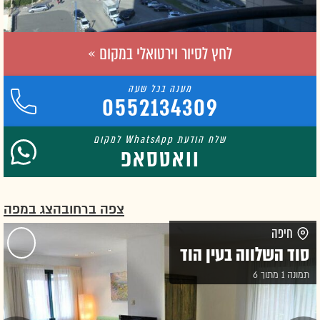
לחץ לסיור וירטואלי במקום »
0552134309
וואטסאפ
צפה ברחוב
הצג במפה
חיפה
סוד השלווה בעין הוד
תמונה 1 מתוך 6