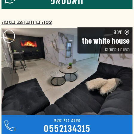
וואטסאפ
צפה ברחוב
הצג במפה
חיפה
the white house
תמונה 1 מתוך 12
0552134315