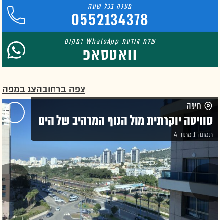
0552134378
וואטסאפ
צפה ברחוב
הצג במפה
חיפה
סוויטה יוקרתית מול הנוף המרהיב של הים
תמונה 1 מתוך 4