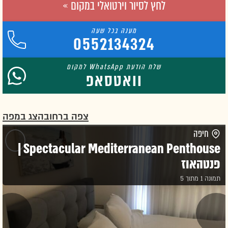
לחץ לסיור וירטואלי במקום »
0552134324
וואטסאפ
צפה ברחוב
הצג במפה
חיפה
Spectacular Mediterranean Penthouse |
פנטהאוז
תמונה 1 מתוך 5