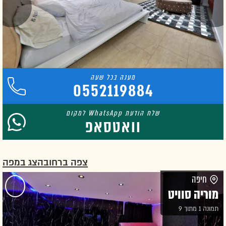
0552119884
וואטסאפ
צפה ברחוב
הצג במפה
חיפה
מוריה סוויט
תמונה 1 מתוך 9