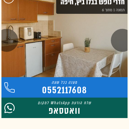
חדרי נופש בבלו ביץ, חיפה
תמונה 1 מתוך 6
0552117608
וואטסאפ