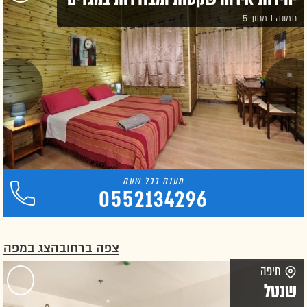
תמונה 1 מתוך 5
0552134296
צפה ברחוב
הצג במפה
חיפה
שנטל