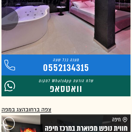
0552134315
וואטסאפ
צפה ברחוב
הצג במפה
חיפה
חווית נופש מפוארת במרכז חיפה