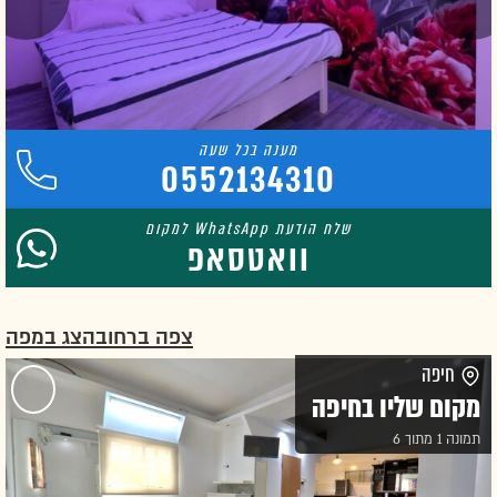
0552134310
וואטסאפ
צפה ברחוב
הצג במפה
חיפה
מקום שליו בחיפה
תמונה 1 מתוך 6