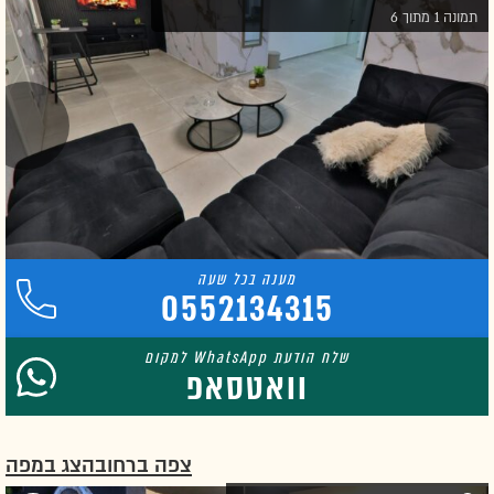
תמונה 1 מתוך 6
0552134315
וואטסאפ
צפה ברחוב
הצג במפה