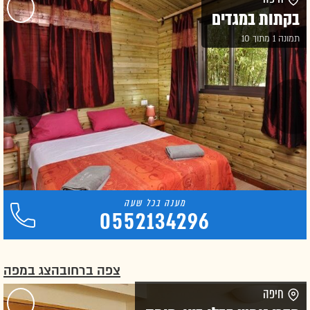
בקתות במגדים
תמונה 1 מתוך 10
0552134296
צפה ברחוב
הצג במפה
חיפה