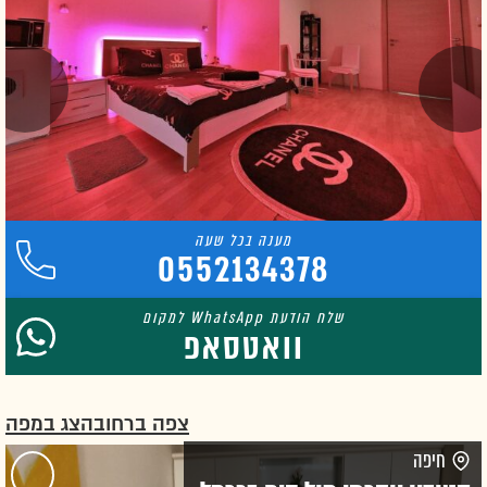
0552134378
וואטסאפ
צפה ברחוב
הצג במפה
חיפה