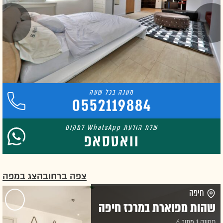
0552119884
וואטסאפ
צפה ברחוב
הצג במפה
חיפה
שהות מפוארת במרכז חיפה
תמונה 1 מתוך 6