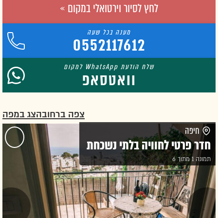
לחץ לסיור וירטואלי במקום »
0552117612
וואטסאפ
צפה ברחוב
הצג במפה
חיפה
חדר פרטי לחוויה בלתי נשכחת
תמונה 1 מתוך 6