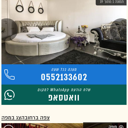
תמונה 1 מתוך 19
0552133602
וואטסאפ
צפה ברחוב
הצג במפה
חיפה