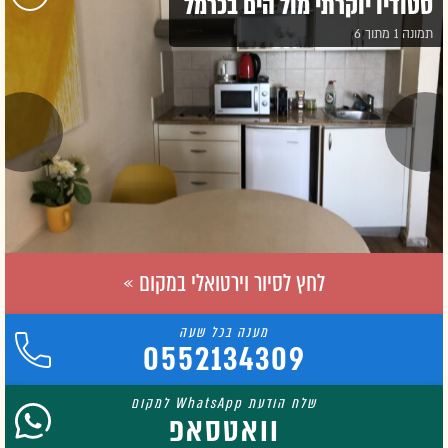
סטודיו יוקרתי מול הים בכרמל
תמונה 1 מתוך 6
לחץ לסיור וירטואלי במקום »
0552134309
וואטסאפ