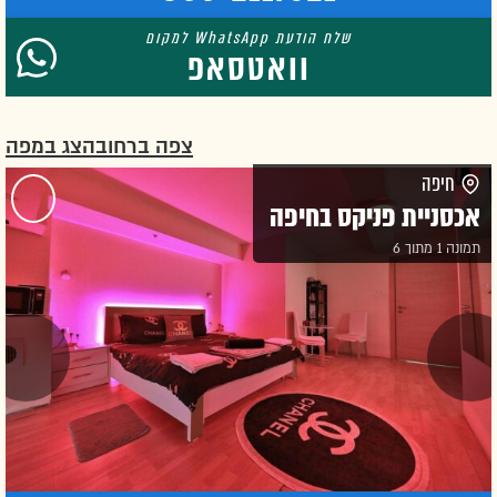
וואטסאפ
צפה ברחוב
הצג במפה
חיפה
אכסניית פניקס בחיפה
תמונה 1 מתוך 6