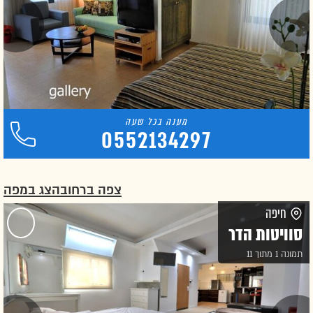
0552134297
צפה ברחוב
הצג במפה
חיפה
סוויטות הדר
תמונה 1 מתוך 11