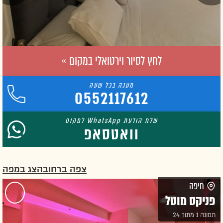
לחץ לסיור וירטואלי במקום »
0552117612
וואטסאפ
צפה ברחוב
הצג במפה
חיפה
פניקס מוטל
תמונה 1 מתוך 24