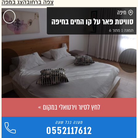
צפה ברחוב
הצג במפה
חיפה
סוויטת פאר על קו המים בחיפה
תמונה 1 מתוך 6
לחץ לסיור וירטואלי במקום »
0552117612