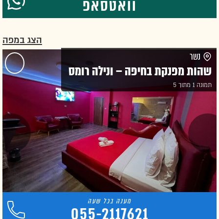
וואטסאפ
הצג במפה
נשר
שהות מפנקת בחיפה – ונילה רומס
תמונה 1 מתוך 5
055-2117621