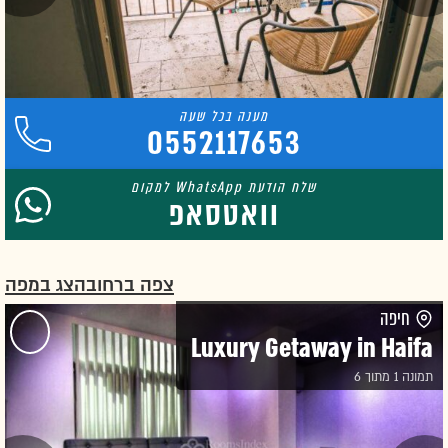
0552117653
וואטסאפ
צפה ברחוב
הצג במפה
חיפה
Luxury Getaway in Haifa
תמונה 1 מתוך 6