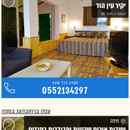
יקיר עין הוד
תמונה 1 מתוך 18
0552134297
צפה ברחוב
הצג במפה
חיפה
יחידות אירוח שקטות ומבודדות במגדים