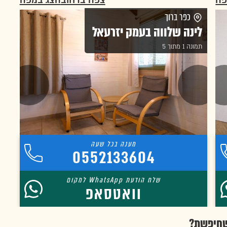
פה
צפה ברחוב
הצג במפה
כפר ברוך
לינה שלווה בעמק יזרעאל
תמונה 1 מתוך 5
0552133604
וואטסאפ
שחיפשת?