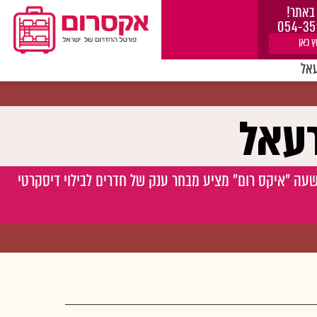
באתר!
054-35
ץ כאן
עאל
רעאל
שעה "איקס רום" מציע מבחר ענק של חדרים לבילוי דיסקרטי