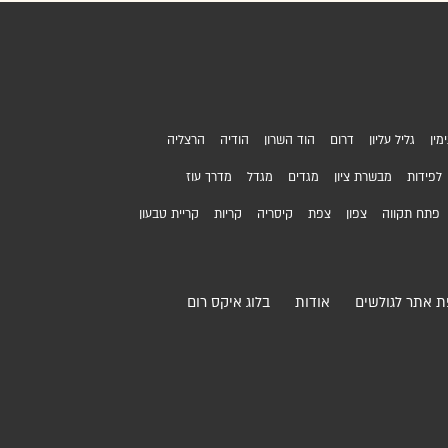
מין
גליל עליון
דרום
הוד השרון
הודיה
הרצליה
לפידות
מבשרת ציון
מגדים
מגדל
מדרך עוז
פתח תקווה
צפון
צפת
קיסריה
קריות
קריית טבעון
 אתר לגולשים
אודות
בלוג איקס רום