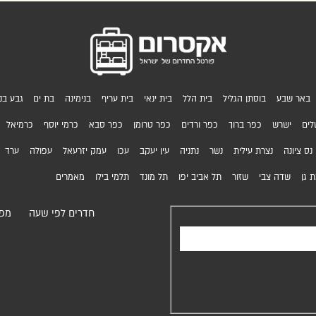
באר שבע
בוסתן הגליל
בית הלל
בית ינאי
בית עריף
בנימינה
בת ים
גבע בני
לים
ישרש
כפר ברוך
כפר ורדים
כפר טרומן
כפר סבא
כרמי יוסף
כרמיאל
נס ציונה
נצרת עילית
נשר
נתניה
עין יעקב
עכו
עמק יזרעאל
עפולה
ערד
 גן
שדה צבי
שזור
תל אביב יפו
תל מונד
תלמי בילו
מאמרים
חדרים לפי שעה
מפת