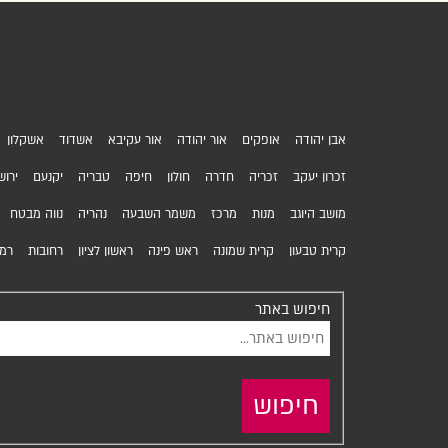
אבן יהודה
אופקים
אור יהודה
אור עקיבא
אשדוד
אשקלון
זכרון יעקב
זכריה
חדרה
חולון
חיפה
טבריה
יקנעם
ירוש
מושב היוגב
מנות
מרכז
משמר השבעה
נהריה
נווה מבטח
קרית טבעון
קרית שמונה
ראש פינה
ראשון לציון
רחובות
רמת
חיפוש באתר
חיפוש