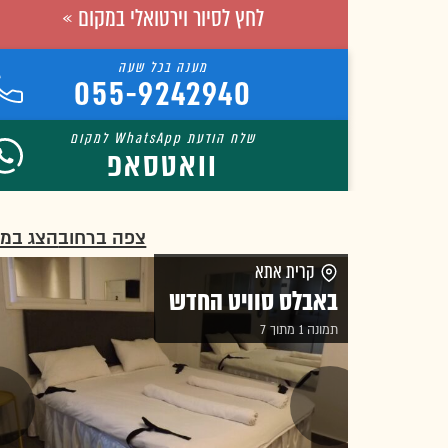
לחץ לסיור וירטואלי במקום »
055-9242940
וואטסאפ
צפה ברחוב
הצג במ
קרית אתא
באבלס סוויט החדש
תמונה 1 מתוך 7