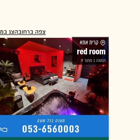
צפה ברחוב
הצג במ
קרית אתא
red room
תמונה 1 מתוך 9
053-6560003