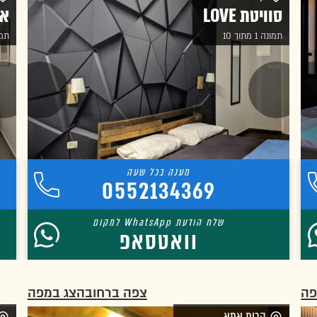
סוויטת LOVE
אי
תמונה 1 מתוך 10
תמונה 
0552134369
וואטסאפ
פה
צפה ברחוב
הצג במפה