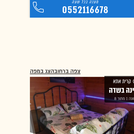
0552116678
צפה ברחוב
הצג במפה
קרית אתא
נה בשדה
1 מתוך 8