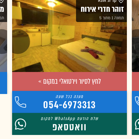
קרית אתא
זוהר חדרי אירוח
מק
תמונה 1 מתוך 5
תמונה 
לחץ לסיור וירטואלי במקום »
054-6973313
וואטסאפ