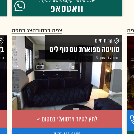
וואטסאפ
פה
צפה ברחוב
הצג במפה
קרית חיים
סוויטה מפוארת עם נוף לים
בל
תמונה 1 מתוך 5
תמונה 
לחץ לסיור וירטואלי במקום »