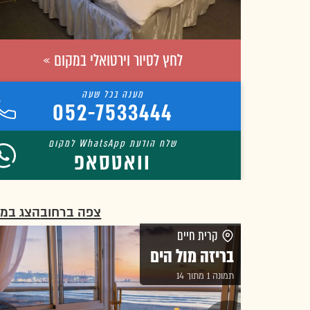
לחץ לסיור וירטואלי במקום »
052-7533444
וואטסאפ
צפה ברחוב
הצג במ
קרית חיים
בריזה מול הים
תמונה 1 מתוך 14