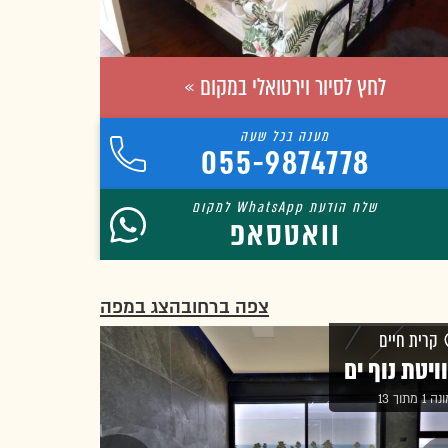
לחץ לסיור וירטואלי במקום »
055-9874778
וואטסאפ
צפה ברחוב
הצג במפה
קרית חיים
ויטת נוף ים
1 מתוך 13