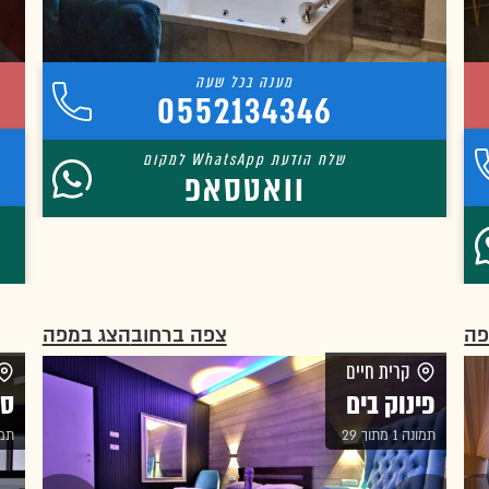
0552134346
וואטסאפ
פה
צפה ברחוב
הצג במפה
קרית חיים
פינוק בים
סו
תמונה 1 מתוך 29
תמונה 