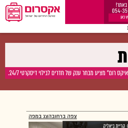
באתר!
054-35
ץ כאן
ת
 רום" מציע מבחר ענק של חדרים לבילוי דיסקרטי 24/7.
צפה ברחוב
הצג במפה
קריית ביאליק