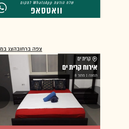
וואטסאפ
צפה ברחוב
הצג במ
קרית ים
אירוח קרית ים
תמונה 1 מתוך 8