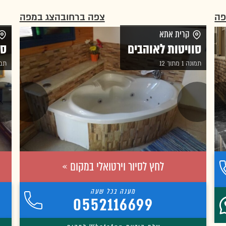
פה
צפה ברחוב
הצג במפה
קרית אתא
סוויטות לאוהבים
סו
תמונה 1 מתוך 12
תמונה 
לחץ לסיור וירטואלי במקום »
0552116699