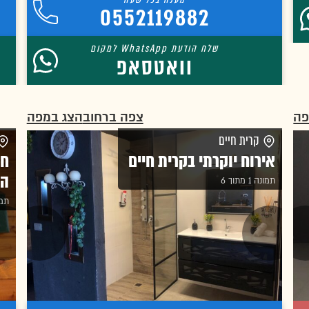
0552119882
וואטסאפ
פה
צפה ברחוב
הצג במפה
קרית חיים
אירוח יוקרתי בקרית חיים
חד
הא
תמונה 1 מתוך 6
תמונה 