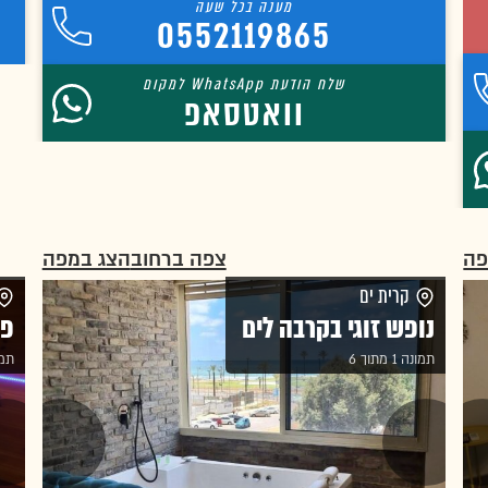
0552119865
וואטסאפ
פה
צפה ברחוב
הצג במפה
קרית ים
נופש זוגי בקרבה לים
פי
תמונה 1 מתוך 6
תמונה 