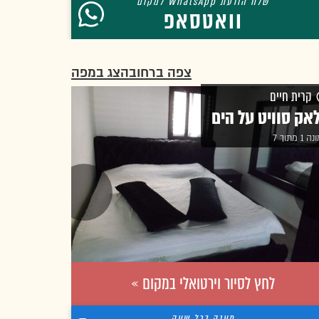
וואטסאפ
צפה ברחוב
הצג במפה
קרית חיים
אק סוויט על הים
1 מתוך 7
לחץ לסיור וירטואלי במקום »